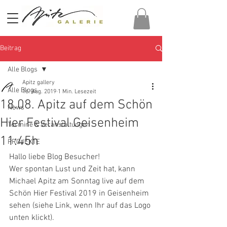
Beitrag
Alle Blogs
Apitz gallery
Alle Blogs
16. Aug. 2019
1 Min. Lesezeit
18.08. Apitz auf dem Schön
News
Hier Festival Geisenheim
Termine & Veranstaltungen
11:45h
PROJEKTE
Hallo liebe Blog Besucher!
Wer spontan Lust und Zeit hat, kann 
Michael Apitz am Sonntag live auf dem 
Schön Hier Festival 2019 in Geisenheim 
sehen (siehe Link, wenn Ihr auf das Logo 
unten klickt). 