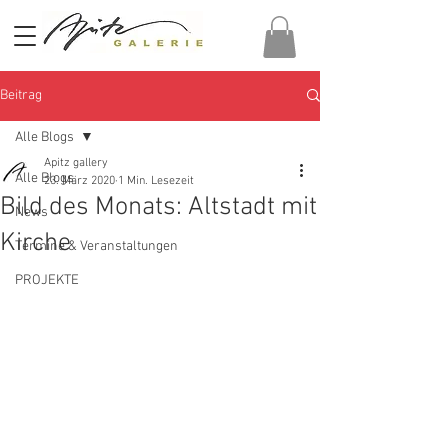
Beitrag
Alle Blogs
Apitz gallery
Alle Blogs
23. März 2020
1 Min. Lesezeit
Bild des Monats: Altstadt mit
News
Kirche
Termine & Veranstaltungen
PROJEKTE