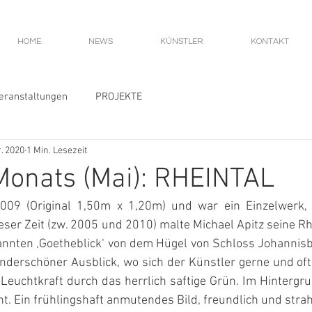
HOME
NEWS
KÜNSTLER
KONTAKT
eranstaltungen
PROJEKTE
r. 2020
1 Min. Lesezeit
 Monats (Mai): RHEINTAL
009 (Original 1,50m x 1,20m) und war ein Einzelwerk, 
ieser Zeit (zw. 2005 und 2010) malte Michael Apitz seine Rh
annten ‚Goetheblick‘ von dem Hügel von Schloss Johannisb
underschöner Ausblick, wo sich der Künstler gerne und oft 
 Leuchtkraft durch das herrlich saftige Grün. Im Hintergrun
t. Ein frühlingshaft anmutendes Bild, freundlich und stra