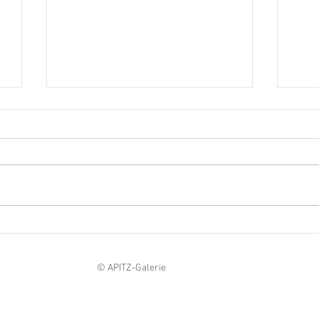
LUTHER95
Ver
Rep
© APITZ-Galerie