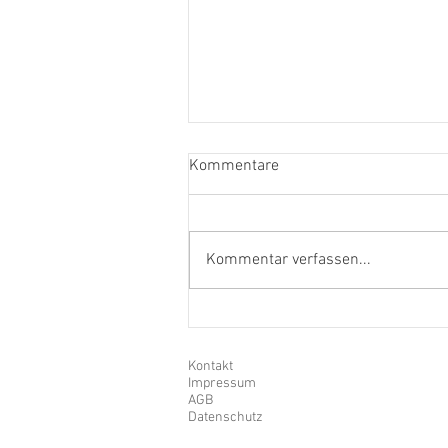
Kommentare
Kommentar verfassen...
AUSSTELLUNG der GRUPPE
505 im Rathaus in Wiesbaden
Kontakt
Impressum
AGB
Datenschutz