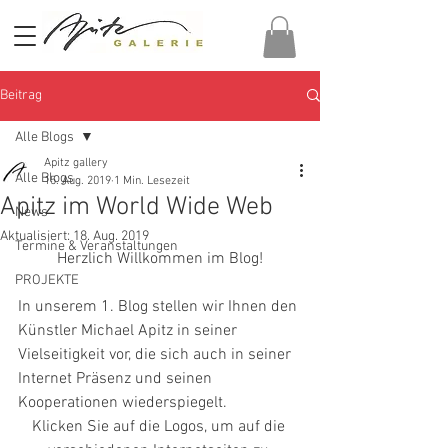
Beitrag
Alle Blogs
Apitz gallery
Alle Blogs
15. Aug. 2019
1 Min. Lesezeit
Apitz im World Wide Web
News
Aktualisiert:
18. Aug. 2019
Termine & Veranstaltungen
Herzlich Willkommen im Blog!
PROJEKTE
In unserem 1. Blog stellen wir Ihnen den 
Künstler Michael Apitz in seiner 
Vielseitigkeit vor, die sich auch in seiner 
Internet Präsenz und seinen 
Kooperationen wiederspiegelt. 
Klicken Sie auf die Logos, um auf die 