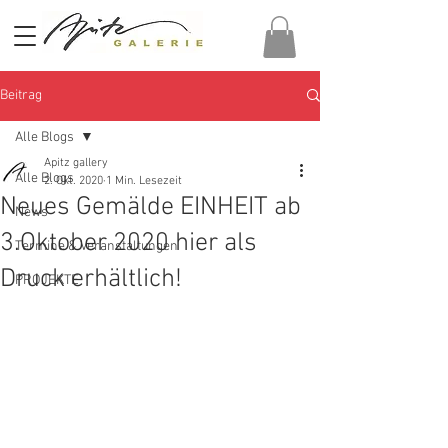
Beitrag
Alle Blogs
Apitz gallery
Alle Blogs
2. Okt. 2020
1 Min. Lesezeit
Neues Gemälde EINHEIT ab
News
3.Oktober 2020 hier als
Termine & Veranstaltungen
Druck erhältlich!
PROJEKTE