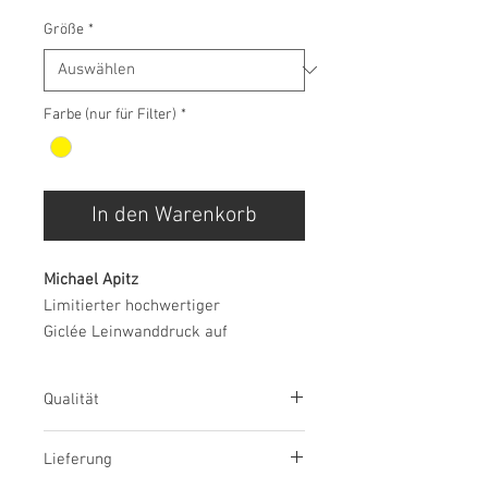
Größe
*
Farbe (nur für Filter)
*
In den Warenkorb
M
ichael
Apitz
Limitierter hochwertiger
Giclée Leinwanddruck auf
Keilrahmen mit Echtheitszertifikat
Qualität
Da der Künstler Michael Apitz jeden
Lieferung
Druck handsigniert, wird auch jeder