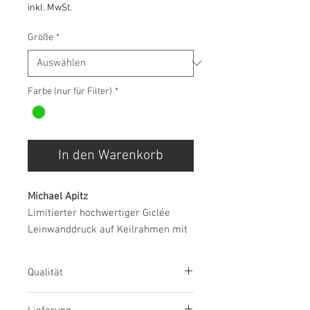
inkl. MwSt.
Größe
*
Farbe (nur für Filter)
*
In den Warenkorb
Michael Apitz
Limitierter hochwertiger Giclée
Leinwanddruck auf Keilrahmen mit
Echtheitszertifikat
Gemäldeserie "13"
Qualität
Da der Künstler Michael Apitz jeden