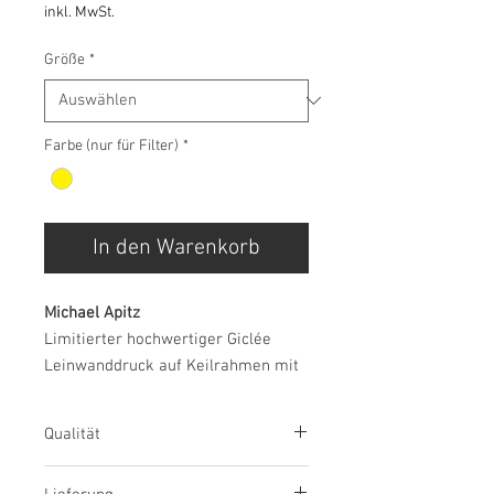
inkl. MwSt.
Größe
*
Farbe (nur für Filter)
*
In den Warenkorb
Michael Apitz
Limitierter hochwertiger Giclée
Leinwanddruck auf Keilrahmen mit
Echtheitszertifikat
Gemäldeserie "13"
Qualität
Da der Künstler Michael Apitz jeden